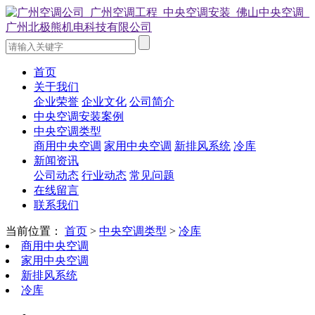
首页
关于我们
企业荣誉
企业文化
公司简介
中央空调安装案例
中央空调类型
商用中央空调
家用中央空调
新排风系统
冷库
新闻资讯
公司动态
行业动态
常见问题
在线留言
联系我们
当前位置：
首页
>
中央空调类型
>
冷库
商用中央空调
家用中央空调
新排风系统
冷库