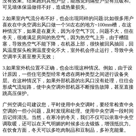
没有效果。结果跑到其他户型，能感觉到隔壁户型有点暖和。
可见墙体保温做得不好，造成热量损失。
2.如果室内气流分布不好，也会出现同样的问题:比如很多用户
喜欢在中央空调出风口做一个50左右的地方~100mm槽，在这
种情况下，如果是在夏天，因为冷空气下沉，问题不大，但在
冬天，很难满足房间的热空气，因为热空气上升，由于槽阻
塞，导致热空气不能下降，在机器上部，很快被回风抽回，回
风温度探头检测温度变化不大，室外机会停止运行，导致中央
空调半天甚至整天无效；
3.如果室外机位置不正确，也会出现这种情况。例如，由于设
计原因，一些住宅类型经常考虑在两种类型之间进行设备夹
层。在这种情况下，如果外部机器的出风口没有处理，往往会
形成气流短路，使中央空调外部机器不断报告故障，甚至直接
跳高压保护。
广州空调公司建议您，平时使用中央空调时，要经常检查中央
空调的一些小问题，及时发现和处理。使用中央空调一段时间
后记得清洗。当然，在寒冷的冬天，我们不仅可以依靠中央空
调取暖，还可以在天气明媚的时候多出去锻炼，增强抵抗力。
在饮食方面，冬天可以多吃肉制品和豆制品，多补充能量。