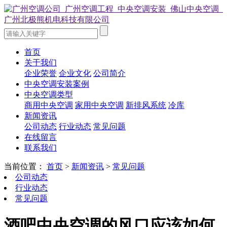
首页
关于我们
企业荣誉
企业文化
公司简介
中央空调安装案例
中央空调类型
商用中央空调
家用中央空调
新排风系统
冷库
新闻资讯
公司动态
行业动态
常见问题
在线留言
联系我们
当前位置：
首页
>
新闻资讯
>
常见问题
公司动态
行业动态
常见问题
酒吧中央空调的风口应该如何