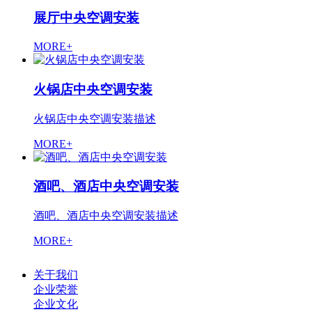
展厅中央空调安装
MORE+
火锅店中央空调安装
火锅店中央空调安装描述
MORE+
酒吧、酒店中央空调安装
酒吧、酒店中央空调安装描述
MORE+
关于我们
企业荣誉
企业文化