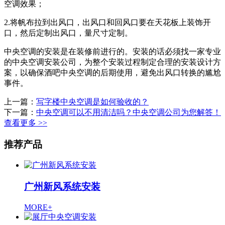
空调效果；
2.将帆布拉到出风口，出风口和回风口要在天花板上装饰开
口，然后定制出风口，量尺寸定制。
中央空调的安装是在装修前进行的。安装的话
必须找一家专业
的中央空调安装公司，为整个安装过程制定合理的安装设计方
案，以确保酒吧中央空调的后期使用，避免出风口转换的尴尬
事件。
上一篇：
写字楼中央空调是如何验收的？
下一篇：
中央空调可以不用清洁吗？中央空调公司为您解答！
查看更多 >>
推荐产品
广州新风系统安装
MORE+