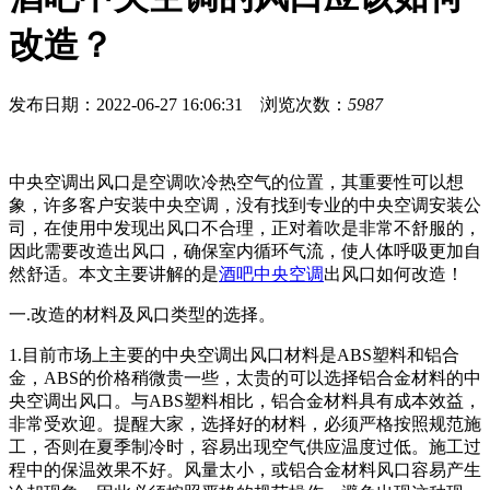
改造？
发布日期：2022-06-27 16:06:31
浏览次数：
5987
中央空调出风口是空调吹冷热空气的位置，其重要性可以想
象，许多客户安装中央空调，没有找到专业的中央空调安装公
司，在使用中发现出风口不合理，正对着吹是非常不舒服的，
因此需要改造
出风口
，确保室内循环气流，使人体呼吸更加自
然舒适。本文主要讲解的是
酒吧中央空调
出风口如何改造！
一.改造的材料及风口类型的选择。
1.目前市场上主要的中央空调出风口材料是ABS塑料和铝合
金，ABS的价格稍微贵一些，太贵的可以选择铝合金材料的中
央空调出风口。与ABS塑料相比，铝合金材料具有成本效益，
非常受欢迎。提醒大家，选择好的材料，必须严格按照规范施
工，否则在夏季制冷时，容易出现空气供应温度过低。施工过
程中的保温效果不好。风量太小，或铝合金材料风口容易产生