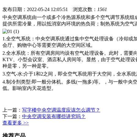
发布日期：2022-05-24 12:05:51
浏览次数：
1561
中央空调系统由一个或多个冷热源系统和多个空气调节系统组
提供所需冷量，用以抵消室内环境的热负荷；制热系统为空气
1.
全空气系统：中央空调系统通过集中空气处理设备（冷却或
会厅、购物中心等需要空调的大空间区域。
2.
全水系统：所有空调房间均设有空气处理设备。此时，需要
KTV
、小型会议室、酒店私人房间等。显然，由于空气处理设
种是零，另一种是零。
3.
空气
-
水
:
介于
1
和
2
之间，即全空气系统用于大空间，全水系统
4.
制冷剂类型
:
即一般分体机。多线
(
一拖多
)
等。，与一般中央
低。影响室内天花造型。
上一篇：
写字楼中央空调温度应该怎么调节？
下一篇：
中央空调安装有哪些讲究吗？
查看更多 >>
推荐产品